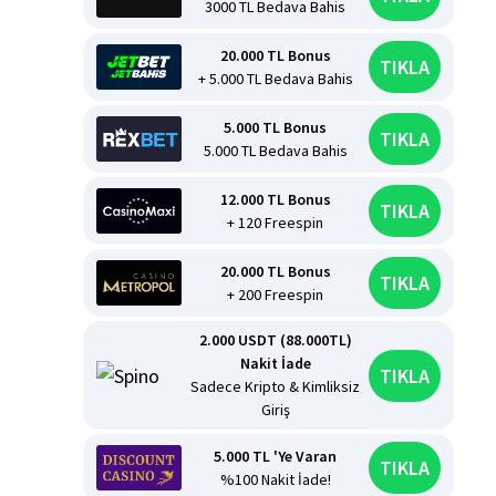
3000 TL Bedava Bahis
20.000 TL Bonus
TIKLA
+ 5.000 TL Bedava Bahis
5.000 TL Bonus
TIKLA
5.000 TL Bedava Bahis
12.000 TL Bonus
TIKLA
+ 120 Freespin
20.000 TL Bonus
TIKLA
+ 200 Freespin
2.000 USDT (88.000TL)
Nakit İade
TIKLA
Sadece Kripto & Kimliksiz
Giriş
5.000 TL 'Ye Varan
TIKLA
%100 Nakit İade!