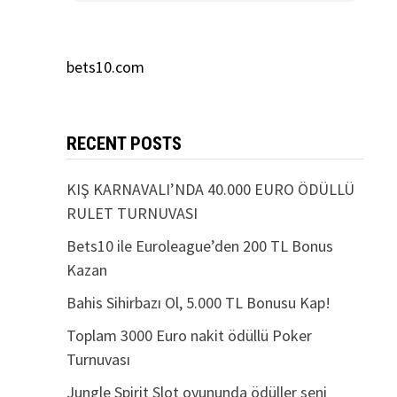
bets10.com
RECENT POSTS
KIŞ KARNAVALI’NDA 40.000 EURO ÖDÜLLÜ
RULET TURNUVASI
Bets10 ile Euroleague’den 200 TL Bonus
Kazan
Bahis Sihirbazı Ol, 5.000 TL Bonusu Kap!
Toplam 3000 Euro nakit ödüllü Poker
Turnuvası
Jungle Spirit Slot oyununda ödüller seni