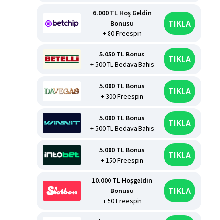
6.000 TL Hoş Geldin
TIKLA
Bonusu
+ 80 Freespin
5.050 TL Bonus
TIKLA
+ 500 TL Bedava Bahis
5.000 TL Bonus
TIKLA
+ 300 Freespin
5.000 TL Bonus
TIKLA
+ 500 TL Bedava Bahis
5.000 TL Bonus
TIKLA
+ 150 Freespin
10.000 TL Hoşgeldin
TIKLA
Bonusu
+ 50 Freespin