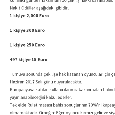
kullanıcı günde maksimum 50 çekiliş hakkı kazanabilir.
Nakit Ödüller aşağıdaki gibidir;
1 kişiye 2,000 Euro
1 kişiye 300 Euro
1 kişiye 250 Euro
497 kişiye 15 Euro
Turnuva sonunda çekilişe hak kazanan oyuncular için çek
Haziran 2017 Salı günü duyurulacaktır.
Kampanyaya katılan kullanıcılarımız kazanmaları halinde t
yayınlanabileceğini kabul ederler.
Tek elde Rulet masası bahis sonuçlarının 70%’ni kapsa
olmamaktadır. Örneğin: Eğer oyuncu kırmızı gelir ve siy