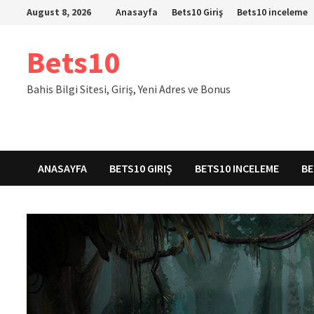
Skip
August 8, 2026
Anasayfa
Bets10 Giriş
Bets10 inceleme
to
content
Bets10
Bahis Bilgi Sitesi, Giriş, Yeni Adres ve Bonus
ANASAYFA
BETS10 GIRIŞ
BETS10 INCELEME
BE