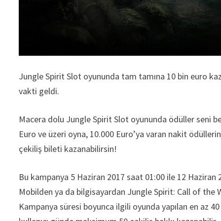
Jungle Spirit Slot oyununda tam tamına 10 bin euro kaz
vakti geldi.
Macera dolu Jungle Spirit Slot oyununda ödüller seni be
Euro ve üzeri oyna, 10.000 Euro’ya varan nakit ödüller
çekiliş bileti kazanabilirsin!
Bu kampanya 5 Haziran 2017 saat 01:00 ile 12 Haziran 2
Mobilden ya da bilgisayardan Jungle Spirit: Call of the 
Kampanya süresi boyunca ilgili oyunda yapılan en az 40 TL