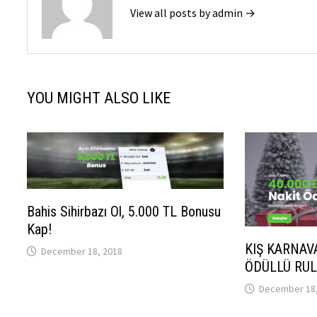
View all posts by admin →
YOU MIGHT ALSO LIKE
Bahis Sihirbazı Ol, 5.000 TL Bonusu
Kap!
KIŞ KARNAV
December 18, 2018
ÖDÜLLÜ RUL
December 18,