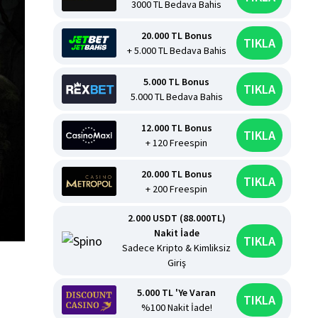
3000 TL Bedava Bahis
20.000 TL Bonus
TIKLA
+ 5.000 TL Bedava Bahis
5.000 TL Bonus
TIKLA
5.000 TL Bedava Bahis
12.000 TL Bonus
TIKLA
+ 120 Freespin
20.000 TL Bonus
TIKLA
+ 200 Freespin
2.000 USDT (88.000TL)
Nakit İade
TIKLA
Sadece Kripto & Kimliksiz
Giriş
5.000 TL 'Ye Varan
TIKLA
%100 Nakit İade!