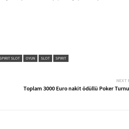
SPIRIT SLOT
OYUN
SLOT
SPIRIT
NEXT 
Toplam 3000 Euro nakit ödüllü Poker Turnu