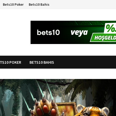
Bets10 Poker
Bets10 Bahis
TS10 POKER
BETS10 BAHIS