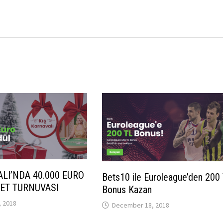
ALI’NDA 40.000 EURO
Bets10 ile Euroleague’den 200
ET TURNUVASI
Bonus Kazan
 2018
December 18, 2018