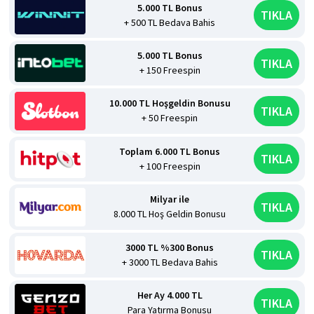
5.000 TL Bonus
TIKLA
+ 500 TL Bedava Bahis
5.000 TL Bonus
TIKLA
+ 150 Freespin
10.000 TL Hoşgeldin Bonusu
TIKLA
+ 50 Freespin
Toplam 6.000 TL Bonus
TIKLA
+ 100 Freespin
Milyar ile
TIKLA
8.000 TL Hoş Geldin Bonusu
3000 TL %300 Bonus
TIKLA
+ 3000 TL Bedava Bahis
Her Ay 4.000 TL
TIKLA
Para Yatırma Bonusu