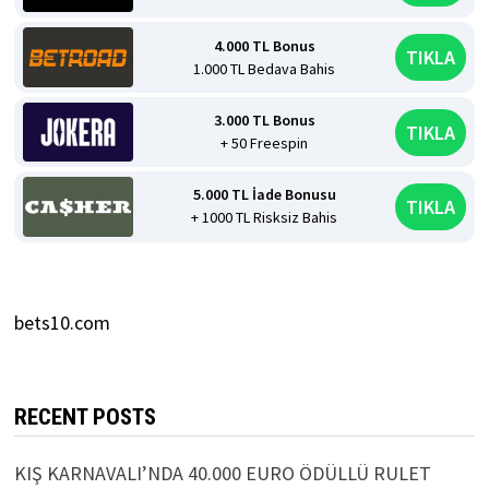
4.000 TL Bonus
TIKLA
1.000 TL Bedava Bahis
3.000 TL Bonus
TIKLA
+ 50 Freespin
5.000 TL İade Bonusu
TIKLA
+ 1000 TL Risksiz Bahis
bets10.com
RECENT POSTS
KIŞ KARNAVALI’NDA 40.000 EURO ÖDÜLLÜ RULET