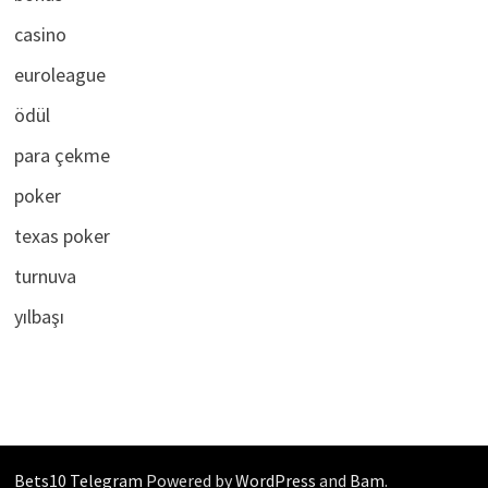
casino
euroleague
ödül
para çekme
poker
texas poker
turnuva
yılbaşı
Bets10 Telegram
Powered by
WordPress
and
Bam
.